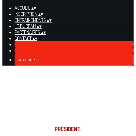
ACCUEIL
▴
▾
INSCRIPTION
▴
▾
ENTRAINEMENTS
▴
▾
LE BUREAU
▴
▾
PARTENAIRES
▴
▾
CONTACT
▴
▾
Se connecter
PRÉSIDENT: