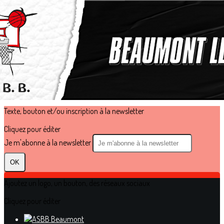
Exporter les lignes sélectionnées
Exporter toutes les colonnes
Exporter uniquement les colonnes affichées
Menu
?>
Images de la page d'accueil
Cliquez pour éditer
Texte, bouton et/ou inscription à la newsletter
Cliquez pour éditer
Je m'abonne à la newsletter
OK
Ajoutez un logo, un bouton, des réseaux sociaux
Cliquez pour éditer